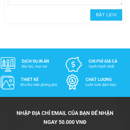
DỊCH VỤ IN ẤN
CHI PHÍ GIÁ CẢ
Mọi lúc, mọi nơi
Cạnh tranh nhất
THIẾT KẾ
CHẤT LƯỢNG
kho thư viện phong phú
Luôn luôn đảm bảo
NHẬP ĐỊA CHỈ EMAIL CỦA BẠN ĐỂ NHẬN
NGAY 50.000 VNĐ