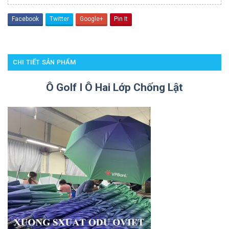
Facebook
Twitter
Google+
Pin It
CHI TIẾT SẢN PHẨM
Ô Golf I Ô Hai Lớp Chống Lật