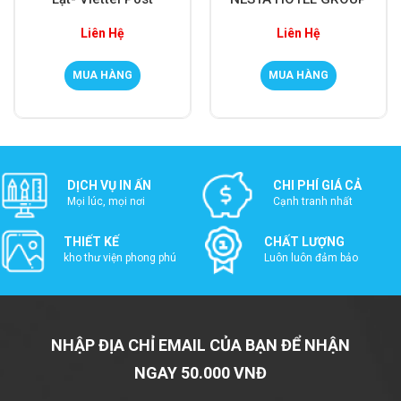
Liên Hệ
Liên Hệ
MUA HÀNG
MUA HÀNG
DỊCH VỤ IN ẤN
CHI PHÍ GIÁ CẢ
Mọi lúc, mọi nơi
Cạnh tranh nhất
THIẾT KẾ
CHẤT LƯỢNG
kho thư viện phong phú
Luôn luôn đảm bảo
NHẬP ĐỊA CHỈ EMAIL CỦA BẠN ĐỂ NHẬN
NGAY 50.000 VNĐ