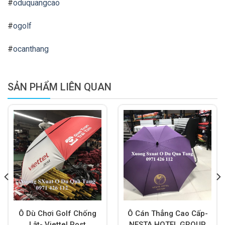
#
oduquangcao
#
ogolf
#
ocanthang
SẢN PHẨM LIÊN QUAN
Ô Dù Chơi Golf Chống
Ô Cán Thẳng Cao Cấp-
Lật- Viettel Post
NESTA HOTEL GROUP