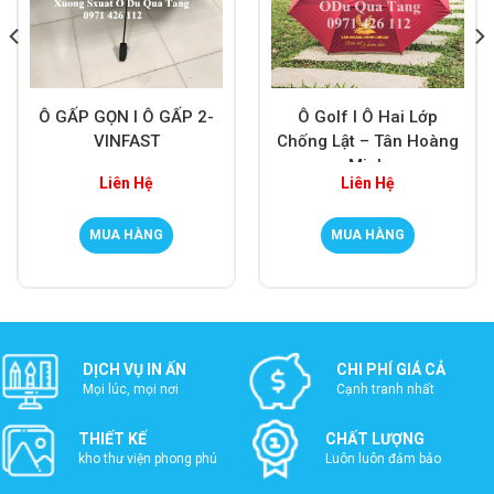
Ô GẤP GỌN I Ô GẤP 2-
Ô Golf I Ô Hai Lớp
VINFAST
Chống Lật – Tân Hoàng
Minh
Liên Hệ
Liên Hệ
MUA HÀNG
MUA HÀNG
DỊCH VỤ IN ẤN
CHI PHÍ GIÁ CẢ
Mọi lúc, mọi nơi
Cạnh tranh nhất
THIẾT KẾ
CHẤT LƯỢNG
kho thư viện phong phú
Luôn luôn đảm bảo