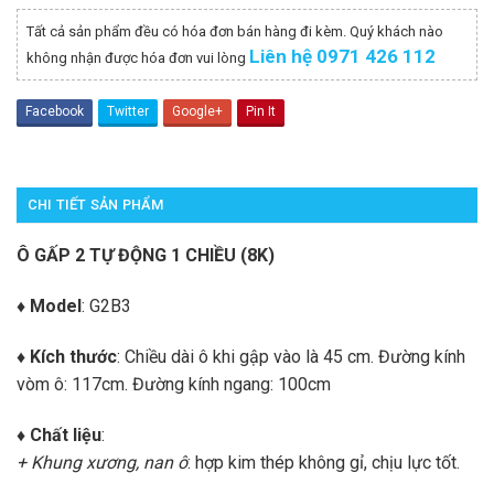
Tất cả sản phẩm đều có hóa đơn bán hàng đi kèm. Quý khách nào
Liên hệ 0971 426 112
không nhận được hóa đơn vui lòng
Facebook
Twitter
Google+
Pin It
CHI TIẾT SẢN PHẨM
Ô GẤP 2 TỰ ĐỘNG 1 CHIỀU (8K)
♦ Model
: G2B3
♦ Kích thước
: Chiều dài ô khi gập vào là 45 cm. Đường kính
vòm ô: 117cm. Đường kính ngang: 100cm
♦ Chất liệu
:
+ Khung xương, nan ô
: hợp kim thép không gỉ, chịu lực tốt.