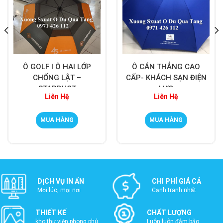
Ô GOLF I Ô HAI LỚP
Ô CÁN THẲNG CAO
CHỐNG LẬT –
CẤP- KHÁCH SẠN ĐIỆN
STARDUCT
LỰC
Liên Hệ
Liên Hệ
MUA HÀNG
MUA HÀNG
DỊCH VỤ IN ẤN
CHI PHÍ GIÁ CẢ
Mọi lúc, mọi nơi
Cạnh tranh nhất
THIẾT KẾ
CHẤT LƯỢNG
kho thư viện phong phú
Luôn luôn đảm bảo