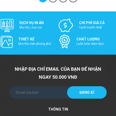
DỊCH VỤ IN ẤN
CHI PHÍ GIÁ CẢ
Mọi lúc, mọi nơi
Cạnh tranh nhất
THIẾT KẾ
CHẤT LƯỢNG
kho thư viện phong phú
Luôn luôn đảm bảo
NHẬP ĐỊA CHỈ EMAIL CỦA BẠN ĐỂ NHẬN
NGAY 50.000 VNĐ
THÔNG TIN