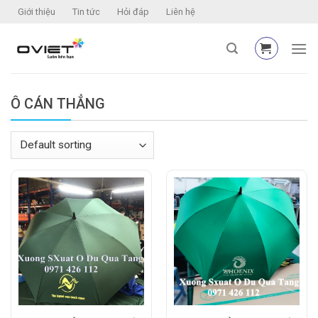
Skip
Giới thiệu
Tin tức
Hỏi đáp
Liên hệ
to
content
Ô CÁN THẲNG