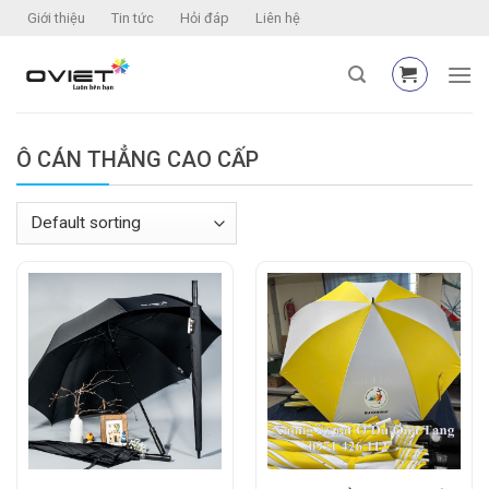
Skip
Giới thiệu
Tin tức
Hỏi đáp
Liên hệ
to
content
Ô CÁN THẲNG CAO CẤP