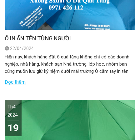
Ô IN ẤN TÊN TỪNG NGƯỜI
22/04/2024
Hiện nay, khách hàng đặt ô quà tặng không chỉ có các doanh
nghiệp, nhà hàng, khách sạn Nhà trường, lớp học, nhóm bạn
cũng muốn lưu giữ kỷ niệm dưới mái trường Ô cầm tay in tên
từng người lên cánh ô Lưu giữ những nick name, lưu giữ những
Đọc thêm
khoảng khắc ngộ nghĩnh […]
Th4
2024
19