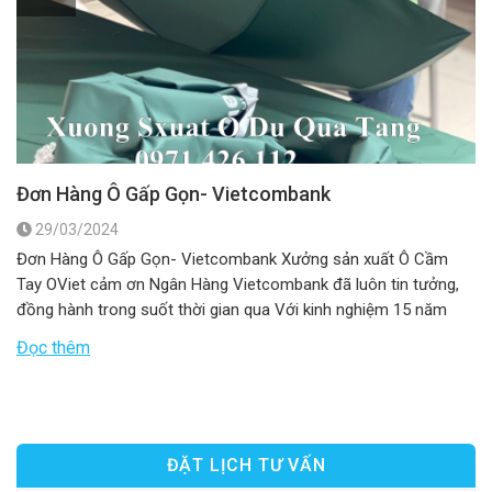
Đơn Hàng Ô Gấp Gọn- Vietcombank
29/03/2024
Đơn Hàng Ô Gấp Gọn- Vietcombank Xưởng sản xuất Ô Cầm
Tay OViet cảm ơn Ngân Hàng Vietcombank đã luôn tin tưởng,
đồng hành trong suốt thời gian qua Với kinh nghiệm 15 năm
trong ngành sản xuất Ô Cầm Tay Chúng tôi tự hào, tự tin đưa ra
Đọc thêm
thị trường những sản phẩm tốt […]
ĐẶT LỊCH TƯ VẤN