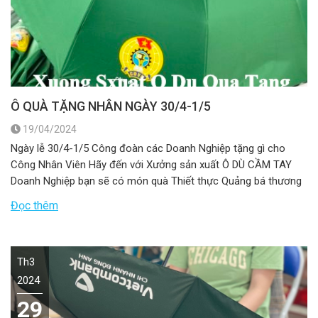
Ô QUÀ TẶNG NHÂN NGÀY 30/4-1/5
19/04/2024
Ngày lễ 30/4-1/5 Công đoàn các Doanh Nghiệp tặng gì cho
Công Nhân Viên Hãy đến với Xưởng sản xuất Ô DÙ CẦM TAY
Doanh Nghiệp bạn sẽ có món quà Thiết thực Quảng bá thương
hiệu tốt Sản phẩm chất lượng Giá cả hợp lý Nhận thiết kế và
Đọc thêm
sản xuất theo yêu cầu […]
Th3
2024
29