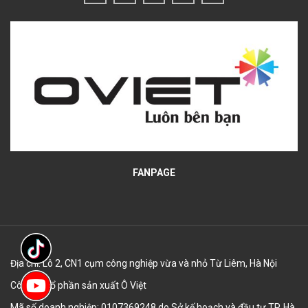
FANPAGE
Địa chỉ: Lô 2, CN1 cụm công nghiệp vừa và nhỏ Từ Liêm, Hà Nội
Công ty cổ phần sản xuất Ô Việt
Mã số doanh nghiệp: 0107369248 do Sở kế hoạch và đầu tư TP. Hà