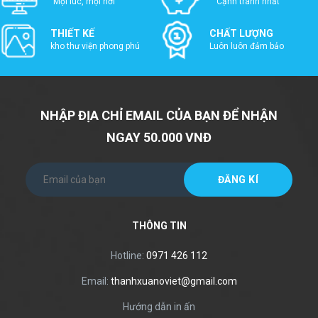
Mọi lúc, mọi nơi
Cạnh tranh nhất
THIẾT KẾ
CHẤT LƯỢNG
kho thư viện phong phú
Luôn luôn đảm bảo
NHẬP ĐỊA CHỈ EMAIL CỦA BẠN ĐỂ NHẬN
NGAY 50.000 VNĐ
THÔNG TIN
Hotline:
0971 426 112
Email:
thanhxuanoviet@gmail.com
Hướng dẫn in ấn