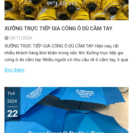
XƯỞNG TRỰC TIẾP GIA CÔNG Ô DÙ CẦM TAY
29/11/2024
XƯỞNG TRỰC TIẾP GIA CÔNG Ô DÙ CẦM TAY Hiện nay, rất
nhiều khách hàng khó khăn trong việc tìm Xưởng trực tiếp gia
công ô dù cầm tay. Nhiều người có nhu cầu về ô cầm tay, ô quà
tặng nên dẫn đến nhiều người bán nhưng xưởng sản xuất thì ít.
Đọc thêm
Hãy là […]
Th4
2024
22