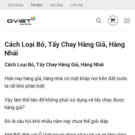
Skip
Giới thiệu
Tin tức
Hỏi đáp
Liên hệ
to
content
Cách Loại Bỏ, Tẩy Chay Hàng Giả, Hàng
Nhái
Cách Loại Bỏ, Tẩy Chay Hàng Giả, Hàng Nhái
Hiện nay hàng giả, hàng nhái có mặt khắp nơi trên đất nước
ta rất khó phân biệt
Vậy làm thế nào để không phải sử dụng và tẩy chay được
hàng giả?
Đó là câu hỏi khó nhiều năm nay chưa thể giải đáp
NHƯNG đến với Ô Việt người dùng sẽ tự tin và an tâm rằng